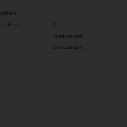
caties
rsnellingen
7
Stadsfietsen
24 maanden