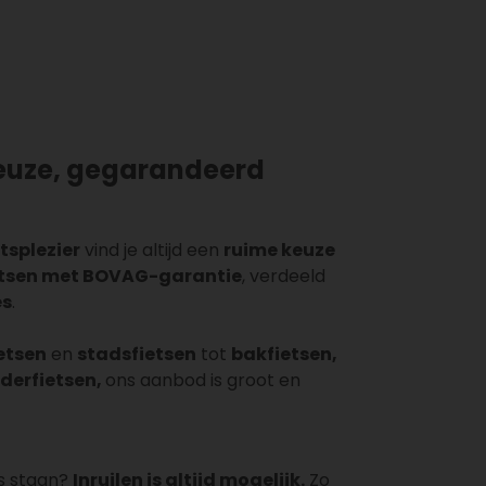
euze, gegarandeerd
etsplezier
vind je altijd een
ruime keuze
etsen met BOVAG-garantie
, verdeeld
es
.
ietsen
en
stadsfietsen
tot
bakfietsen,
nderfietsen,
ons aanbod is groot en
ts staan?
Inruilen is altijd mogelijk.
Zo