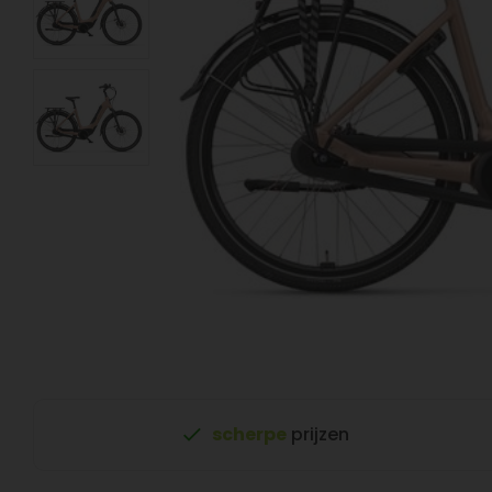
scherpe
prijzen