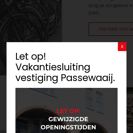
stap je zorgeloos en
past.
Ga naar ons 
X
Let op!
Vakantiesluiting
vestiging Passewaaij.
ingen zijn