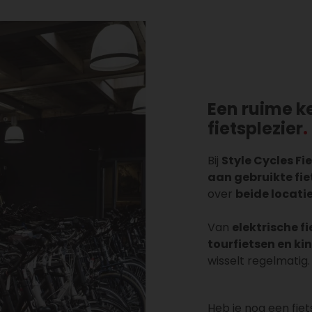
Een ruime k
fietsplezier
Bij
Style Cycles Fi
aan gebruikte fi
over
beide locati
Van
elektrische f
tourfietsen en ki
wisselt regelmatig.
Heb je nog een fie