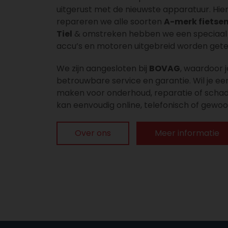
uitgerust met de nieuwste apparatuur. Hi
repareren we alle soorten
A-merk fietse
Tiel
& omstreken hebben we een speciaal
accu’s en motoren uitgebreid worden gete
We zijn aangesloten bij
BOVAG
, waardoor j
betrouwbare service en garantie. Wil je e
maken voor onderhoud, reparatie of scha
kan eenvoudig online, telefonisch of gewoon
Over ons
Meer informatie