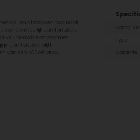
Specifi
s het op- en afstappen nog nooit
Aantal ve
e van een heerlijk comfortabele
ctive Line middenmotor met
Type
 je comfortabel blijft
zien van een 500Wh accu.
Garantie