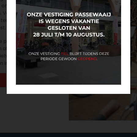
er onderhouden en
n
. Voor
e-bikes in
 testcenter waar
st.
e profiteert van
en afspraak
deherstel? Dat
 in de winkel.