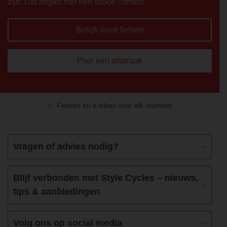
zijn. Dat begint met een stukje comfort.
Bekijk onze fietsen
Plan een afspraak
Betrouwbare service, ook na aankoop
Fietsen en e-bikes voor elk moment
Vragen of advies nodig?
Blijf verbonden met Style Cycles – nieuws,
tips & aanbiedingen
Volg ons op social media