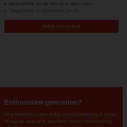
Mogelijkheid om de fiets op te laten halen
Toegankelijk en transparant proces.
Bekijk ons aanbod
Enthousiast geworden?
Of je fietstocht nu een stukje vrijetijdsbesteding is of een
rit naar de zaak op je leasefiets: fietsen moet plezierig