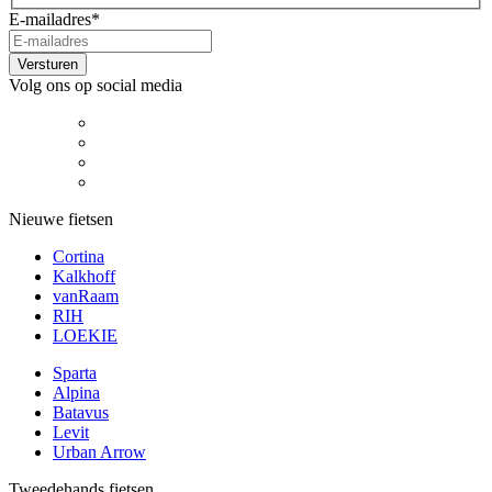
E-mailadres
*
Volg ons op social media
Nieuwe fietsen
Cortina
Kalkhoff
vanRaam
RIH
LOEKIE
Sparta
Alpina
Batavus
Levit
Urban Arrow
Tweedehands fietsen