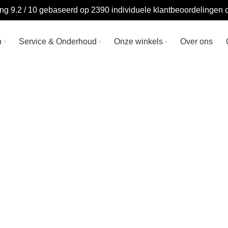
ng 9.2 / 10 gebaseerd op 2390 individuele klantbeoordelingen
n
Service & Onderhoud
Onze winkels
Over ons