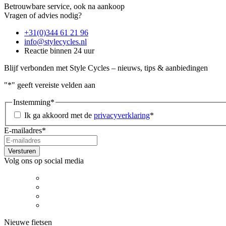
Betrouwbare service, ook na aankoop
Vragen of advies nodig?
+31(0)344 61 21 96
info@stylecycles.nl
Reactie binnen 24 uur
Blijf verbonden met Style Cycles – nieuws, tips & aanbiedingen
"
*
" geeft vereiste velden aan
Instemming
*
Ik ga akkoord met de
privacyverklaring
*
E-mailadres
*
Volg ons op social media
Nieuwe fietsen