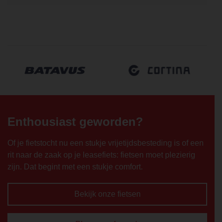
Enthousiast geworden?
Of je fietstocht nu een stukje vrijetijdsbesteding is of een
rit naar de zaak op je leasefiets: fietsen moet plezierig
zijn. Dat begint met een stukje comfort.
Bekijk onze fietsen