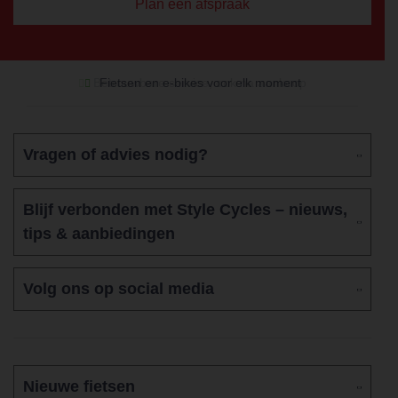
Plan een afspraak
Betrouwbare service, ook na aankoop
Fietsen en e-bikes voor elk moment
Vragen of advies nodig?
Blijf verbonden met Style Cycles – nieuws,
tips & aanbiedingen
Volg ons op social media
Nieuwe fietsen