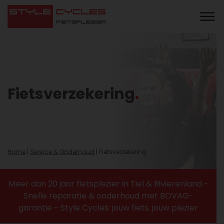
Fietsverzekering
Home
|
Service & Onderhoud
|
Fietsverzekering
Meer dan 20 jaar fietsplezier in Tiel & Rivierenland -
Snelle reparatie & onderhoud met BOVAG-
garantie - Style Cycles: jouw fiets, jouw plezier