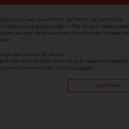
nd je ons actuele assortiment dat direct op voorraad is.
ls helpen we je graag verder: in Tiel vind je e-bikes, stad
ebben we een ruime keuze aan kinderfietsen. In beide win
tsen.
angs voor persoonlijk advies.
ot van een kop koffie laten we je de nieuwste modellen zi
 proefrit en ervaar het echte fietsplezier.
Laad meer