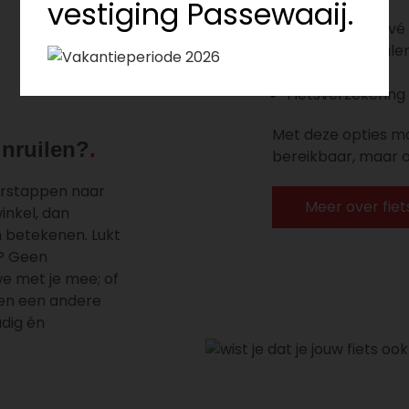
vestiging Passewaaij.
Fietslease (privé 
Gespreid betale
Extra garantie
Fietsverzekerin
Met deze opties ma
 inruilen?
bereikbaar, maar o
verstappen naar
Meer over fiet
inkel, dan
 betekenen. Lukt
n? Geen
e met je mee; of
men een andere
udig én