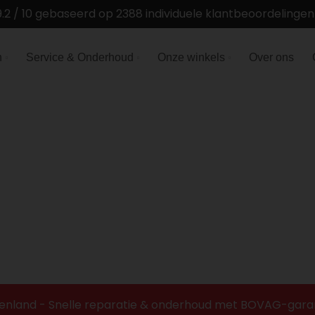
9.2 / 10 gebaseerd op 2388 individuele klantbeoordelinge
n
Service & Onderhoud
Onze winkels
Over ons
ierenland - Snelle reparatie & onderhoud met BOVAG-garanti