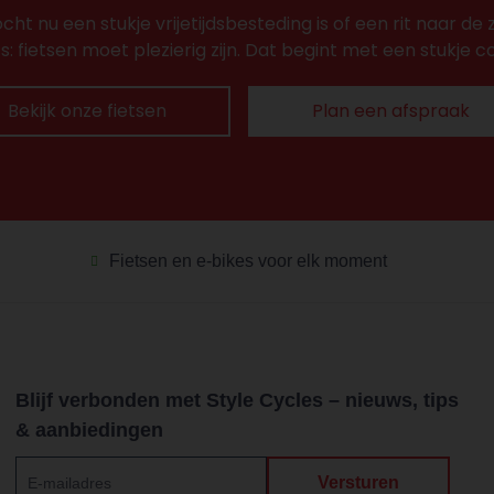
tocht nu een stukje vrijetijdsbesteding is of een rit naar de 
ts: fietsen moet plezierig zijn. Dat begint met een stukje c
Bekijk onze fietsen
Plan een afspraak
Fietsen en e-bikes voor elk moment
Blijf verbonden met Style Cycles – nieuws, tips
& aanbiedingen