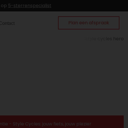
n op
5-sterrenspecialist
Plan een afspraak
Contact
e - Style Cycles: jouw fiets, jouw plezier