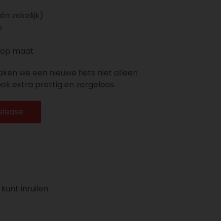
én zakelijk)
n
g op maat
ken we een nieuwe fiets niet alleen
ok extra prettig en zorgeloos.
slease