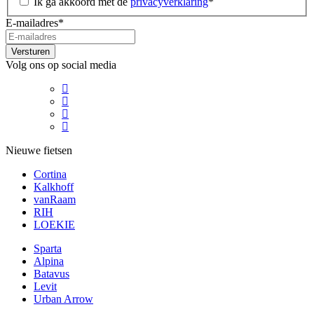
Ik ga akkoord met de
privacyverklaring
*
E-mailadres
*
Versturen
Volg ons op social media
Nieuwe fietsen
Cortina
Kalkhoff
vanRaam
RIH
LOEKIE
Sparta
Alpina
Batavus
Levit
Urban Arrow