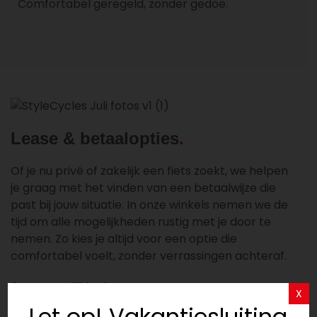
Comfortabel geregeld, zonder gedoe.
Lease & betaalopties
Of je nu privé of zakelijk een fiets zoekt, we helpen
je graag met het vinden van een betaalwijze die
past bij jouw situatie. In onze winkels nemen we de
tijd om alle mogelijkheden rustig met je door te
nemen. Zo kies je altijd voor een optie die
comfortabel voelt, zonder verrassingen achteraf.
Onze mogelijkheden:
X
Let op! Vakantiesluiting