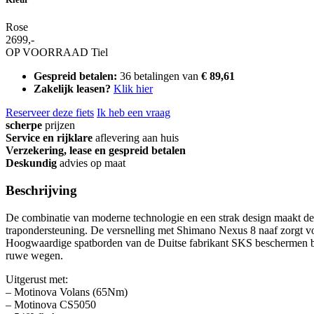
Rose
2699,-
OP VOORRAAD
Tiel
Gespreid betalen:
36 betalingen van
€ 89,61
Zakelijk leasen?
Klik hier
Reserveer deze fiets
Ik heb een vraag
scherpe
prijzen
Service en rijklare
aflevering aan huis
Verzekering, lease en gespreid betalen
Deskundig
advies op maat
Beschrijving
De combinatie van moderne technologie en een strak design maakt deze
trapondersteuning. De versnelling met Shimano Nexus 8 naaf zorgt v
Hoogwaardige spatborden van de Duitse fabrikant SKS beschermen bet
ruwe wegen.
Uitgerust met:
– Motinova Volans (65Nm)
– Motinova CS5050