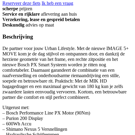
Reserveer deze fiets
Ik heb een vraag
scherpe
prijzen
Service en rijklare
aflevering aan huis
Verzekering, lease en gespreid betalen
Deskundig
advies op maat
Beschrijving
De partner voor jouw Urban Lifestyle. Met de nieuwe IMAGE 5+
MOVE kom je de dag stijlvol en ontspannen door, en dankzij de
herziene geometrie van het frame, een rechte zitpositie en het
nieuwe Bosch PX Smart Systeem worden je ritten nog
comfortabeler. Daarnaast garandeert de combinatie van een
naafversnelling en onderhoudsarme riemaandrijving een stille,
soepele en betrouwbare rit. Praktisch: Met de MIK HD
bagagedrager en een maximaal gewicht van 180 kg kun je zelfs
zwaardere lasten eenvoudig vervoeren. Kortom, een betrouwbare
partner die comfort en stijl perfect combineert.
Uitgerust met:
– Bosch Performance Line PX Motor (90Nm)
– Purion 200 Display
– 600Wh Accu
– Shimano Nexus 5 Versnellingen
– Hydraulische Schijfremmen