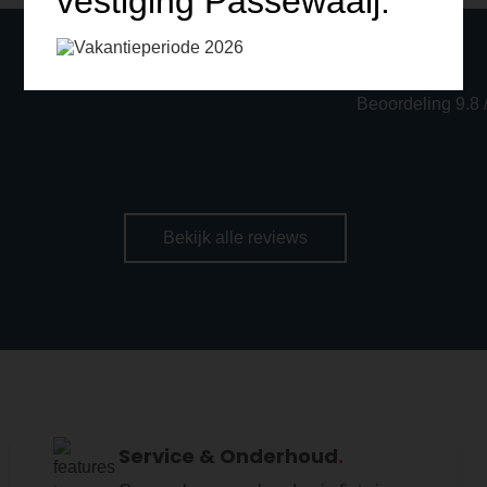
vestiging Passewaaij.
Beoordeling 9.8 
Bekijk alle reviews
Service & Onderhoud