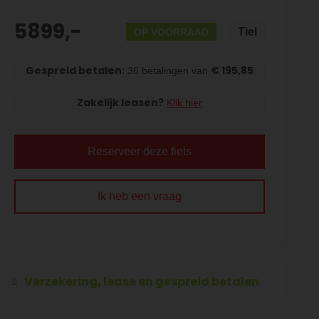
5899,-
Tiel
OP VOORRAAD
Gespreid betalen:
€ 195,85
36 betalingen van
Zakelijk leasen?
Klik hier
Reserveer deze fiets
Ik heb een vraag
Verzekering, lease en gespreid betalen