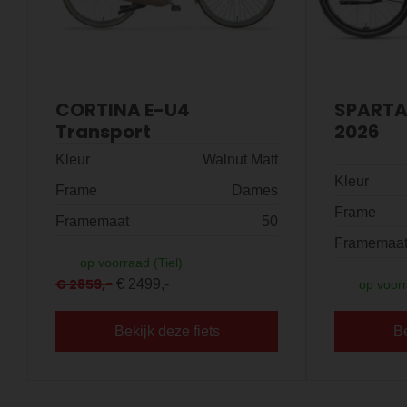
CORTINA E-U4
SPARTA 
Transport
2026
Kleur
Walnut Matt
Kleur
Frame
Dames
Frame
Framemaat
50
Framemaa
op voorraad (Tiel)
€ 2859,-
€ 2499,-
op voorr
Bekijk deze fiets
Be