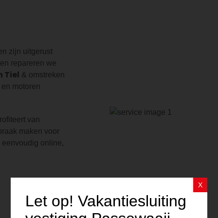
 zijn uitgerust
 en repareren we
n Tiel
& omstreken
s en motoren
rofiteert van
spraak maken voor
 eenvoudig online,
X
Let op! Vakantiesluiting