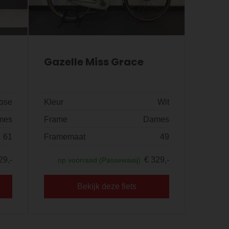
Gazelle Miss Grace
ose
Kleur
Wit
mes
Frame
Dames
61
Framemaat
49
29,-
€ 329,-
op voorraad (Passewaaij)
Bekijk deze fiets