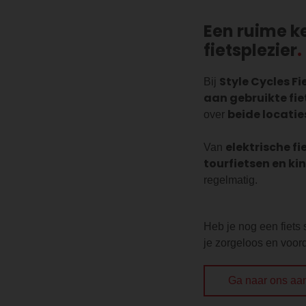
Een ruime k
fietsplezier
Style Cycles Fi
Bij
aan gebruikte fi
beide locatie
over
elektrische fi
Van
tourfietsen en ki
regelmatig.
Heb je nog een fiets
je zorgeloos en voorde
Ga naar ons aa