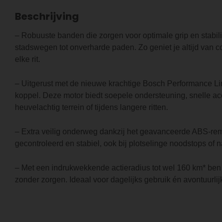
Beschrijving
– Robuuste banden die zorgen voor optimale grip en stabilit
stadswegen tot onverharde paden. Zo geniet je altijd van co
elke rit.
– Uitgerust met de nieuwe krachtige Bosch Performance Li
koppel. Deze motor biedt soepele ondersteuning, snelle acce
heuvelachtig terrein of tijdens langere ritten.
– Extra veilig onderweg dankzij het geavanceerde ABS-re
gecontroleerd en stabiel, ook bij plotselinge noodstops of
– Met een indrukwekkende actieradius tot wel 160 km* ben j
zonder zorgen. Ideaal voor dagelijks gebruik én avontuurlijk