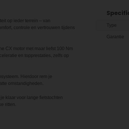
Specifi
eit op ieder terrein – van
Type
mfort, controle en vertrouwen tijdens
Garantie
ne CX motor met maar liefst 100 Nm
leratie en topprestaties, zelfs op
msysteem. Hierdoor rem je
 natte omstandigheden.
e klaar voor lange fietstochten
e ritten.