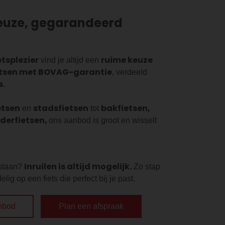
euze, gegarandeerd
etsplezier
ruime keuze
vind je altijd een
etsen met BOVAG-garantie
, verdeeld
s
.
etsen
stadsfietsen
bakfietsen,
en
tot
nderfietsen,
ons aanbod is groot en wisselt
Inruilen is altijd mogelijk.
 staan?
Zo stap
lig op een fiets die perfect bij je past.
nbod
Plan een afspraak