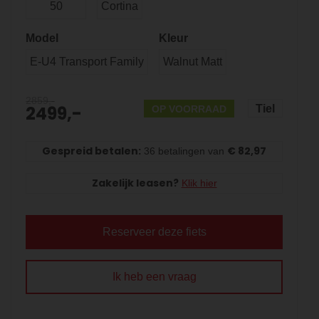
50
Cortina
Model
Kleur
E-U4 Transport Family
Walnut Matt
2859,-
2499,-
Tiel
OP VOORRAAD
Gespreid betalen:
€ 82,97
36 betalingen van
Zakelijk leasen?
Klik hier
Reserveer deze fiets
Ik heb een vraag