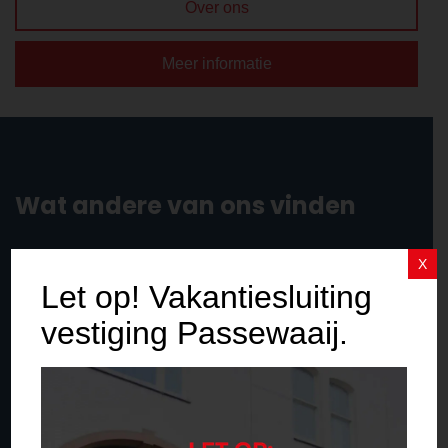
Over ons
Meer informatie
Wat andere van ons vinden
Beoordeling 9.8 / 10 gebaseerd op 1847 individuele
X
klantbeoordelingen
Let op! Vakantiesluiting
vestiging Passewaaij.