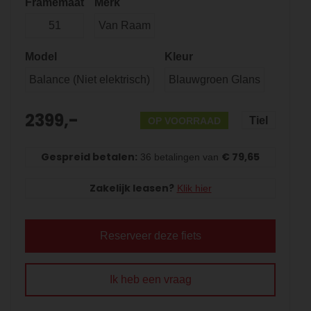
Framemaat
Merk
51
Van Raam
Model
Kleur
Balance (Niet elektrisch)
Blauwgroen Glans
2399,-
Tiel
OP VOORRAAD
Gespreid betalen:
€ 79,65
36 betalingen van
Zakelijk leasen?
Klik hier
Reserveer deze fiets
Ik heb een vraag