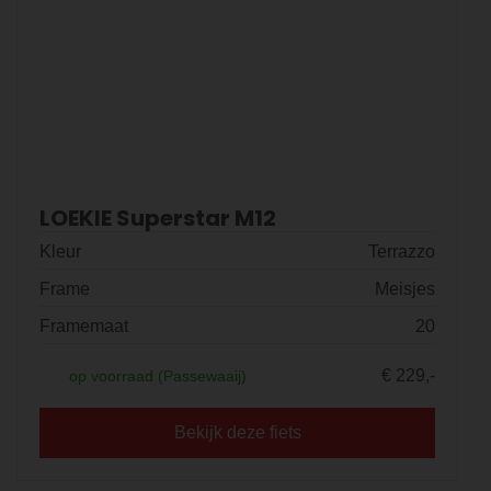
LOEKIE Superstar M12
Kleur
Terrazzo
Frame
Meisjes
Framemaat
20
€ 229,-
op voorraad (Passewaaij)
Bekijk deze fiets