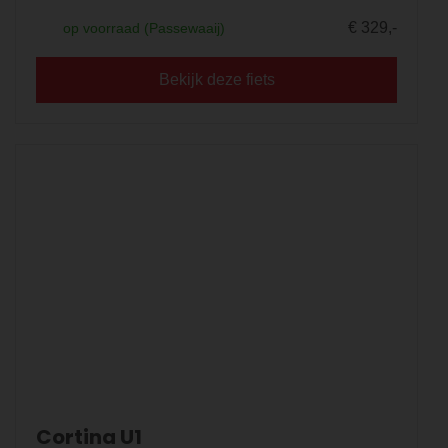
€ 329,-
op voorraad (Passewaaij)
Bekijk deze fiets
Cortina U1