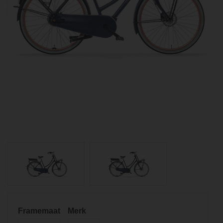
Framemaat
Merk