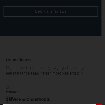
Bekijk alle reviews
Ruime keuze
Of je fietstocht nu een stukje vrijetijdsbesteding is of
een rit naar de zaak: fietsen moet plezierig zijn.
Service & Onderhoud