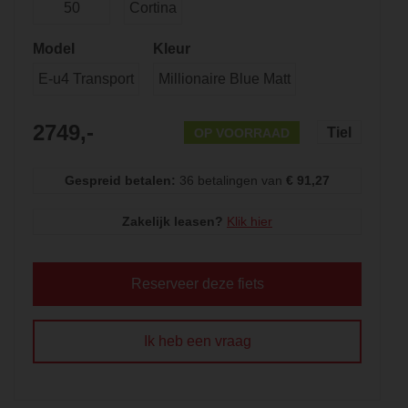
50
Cortina
Model
Kleur
E-u4 Transport
Millionaire Blue Matt
2749,-
Tiel
OP VOORRAAD
Gespreid betalen:
36 betalingen van
€ 91,27
Zakelijk leasen?
Klik hier
Reserveer deze fiets
Ik heb een vraag