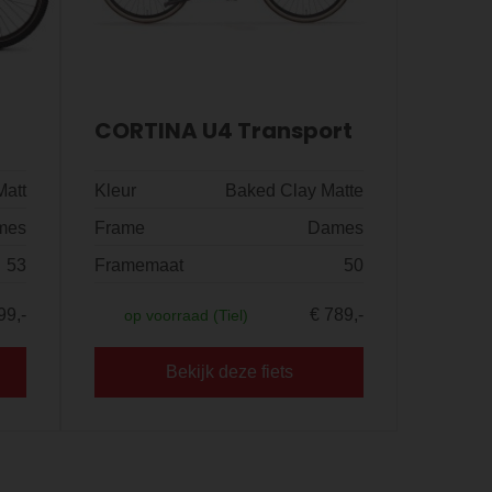
CORTINA U4 Transport
Matt
Kleur
Baked Clay Matte
mes
Frame
Dames
53
Framemaat
50
99,-
€ 789,-
op voorraad (Tiel)
Bekijk deze fiets