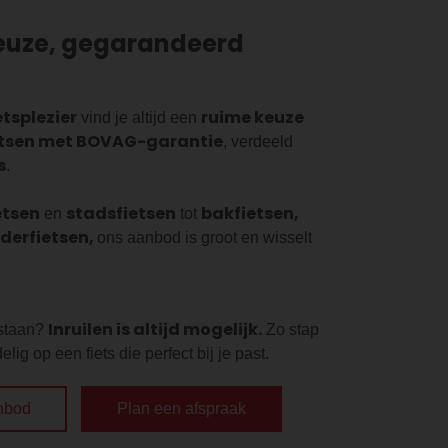
euze, gegarandeerd
etsplezier
ruime keuze
vind je altijd een
etsen met BOVAG-garantie
, verdeeld
s
.
etsen
stadsfietsen
bakfietsen,
en
tot
nderfietsen,
ons aanbod is groot en wisselt
Inruilen is altijd mogelijk.
 staan?
Zo stap
lig op een fiets die perfect bij je past.
nbod
Plan een afspraak