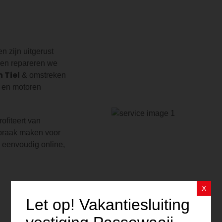
 zijn uitgerust
 en repareren we
n Tiel
& omstreken
s en motoren
rofiteert van
spraak maken voor
 eenvoudig online,
X
Let op! Vakantiesluiting