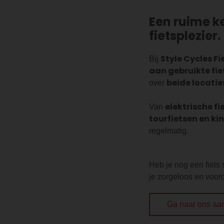
Een ruime k
fietsplezier
Style Cycles Fi
Bij
aan gebruikte fi
beide locatie
over
elektrische fi
Van
tourfietsen en ki
regelmatig.
Heb je nog een fiets
je zorgeloos en voorde
Ga naar ons aa