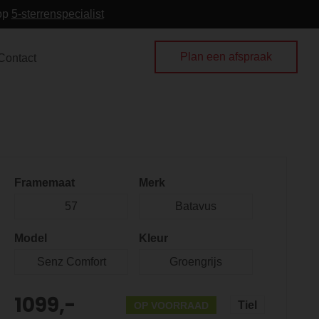
 op
5-sterrenspecialist
Plan een afspraak
Contact
Framemaat
Merk
57
Batavus
Model
Kleur
Senz Comfort
Groengrijs
1099,-
Tiel
OP VOORRAAD