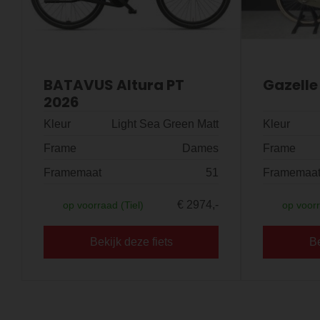
BATAVUS Altura PT
Gazelle
2026
Kleur
Light Sea Green Matt
Kleur
Frame
Dames
Frame
Framemaat
51
Framemaa
€ 2974,-
op voorraad (Tiel)
op voorr
Bekijk deze fiets
Be