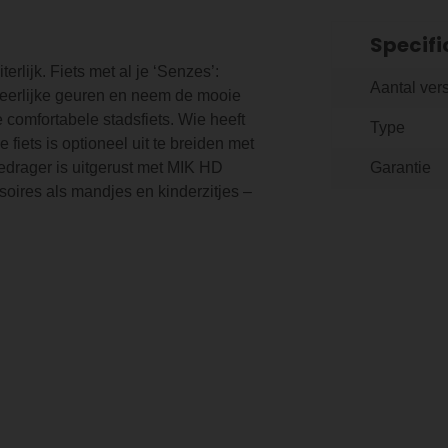
Specifi
erlijk. Fiets met al je ‘Senzes’:
Aantal ver
 heerlijke geuren en neem de mooie
ze comfortabele stadsfiets. Wie heeft
Type
 fiets is optioneel uit te breiden met
edrager is uitgerust met MIK HD
Garantie
oires als mandjes en kinderzitjes –