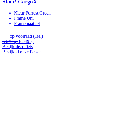
Stoer! CargoX
Kleur
Forrest Green
Frame
Uni
Framemaat
54
op voorraad (Tiel)
€ 6495,-
€ 5495,-
Bekijk deze fiets
Bekijk al onze fietsen