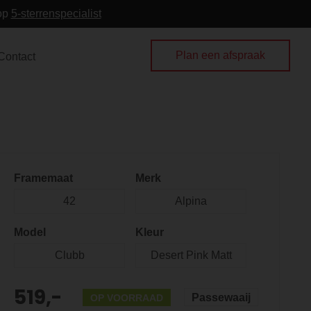
 op
5-sterrenspecialist
Plan een afspraak
Contact
Framemaat
Merk
42
Alpina
Model
Kleur
Clubb
Desert Pink Matt
519,-
Passewaaij
OP VOORRAAD