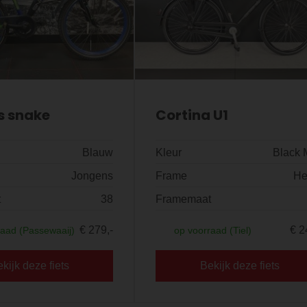
s snake
Cortina U1
Blauw
Kleur
Black 
Jongens
Frame
He
t
38
Framemaat
€ 279,-
€ 2
raad (Passewaaij)
op voorraad (Tiel)
kijk deze fiets
Bekijk deze fiets