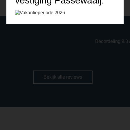
vestiging Passewaaij.
Beoordeling 9.8 
Bekijk alle reviews