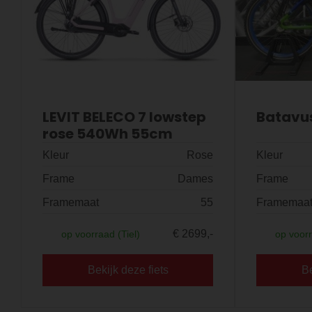
LEVIT BELECO 7 lowstep
Batavu
rose 540Wh 55cm
Kleur
Rose
Kleur
Frame
Dames
Frame
Framemaat
55
Framemaa
€ 2699,-
op voorraad (Tiel)
op voor
Bekijk deze fiets
Be