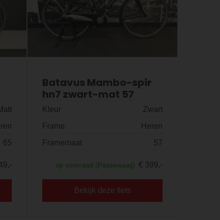
Batavus Mambo-spir
hn7 zwart-mat 57
Matt
Kleur
Zwart
ren
Frame
Heren
65
Framemaat
57
49,-
€ 399,-
op voorraad (Passewaaij)
Bekijk deze fiets