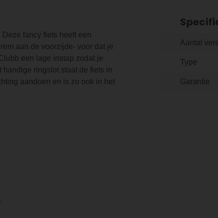
Specifi
 Deze fancy fiets heeft een
Aantal ver
em aan de voorzijde- voor dat je
Clubb een lage instap zodat je
Type
handige ringslot staat de fiets in
chting aandoen en is zo ook in het
Garantie
.