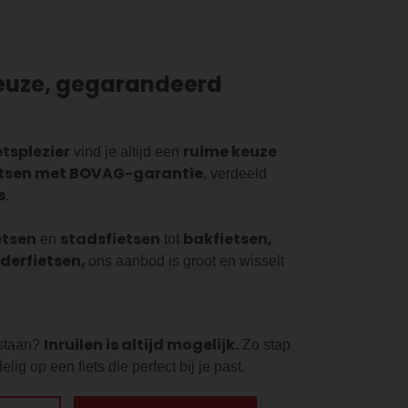
euze, gegarandeerd
etsplezier
ruime keuze
vind je altijd een
etsen met BOVAG-garantie
, verdeeld
s
.
etsen
stadsfietsen
bakfietsen,
en
tot
nderfietsen,
ons aanbod is groot en wisselt
Inruilen is altijd mogelijk.
 staan?
Zo stap
lig op een fiets die perfect bij je past.