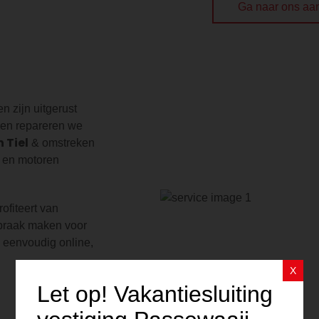
Ga naar ons aa
 zijn uitgerust
 en repareren we
n Tiel
& omstreken
s en motoren
rofiteert van
spraak maken voor
 eenvoudig online,
X
Let op! Vakantiesluiting