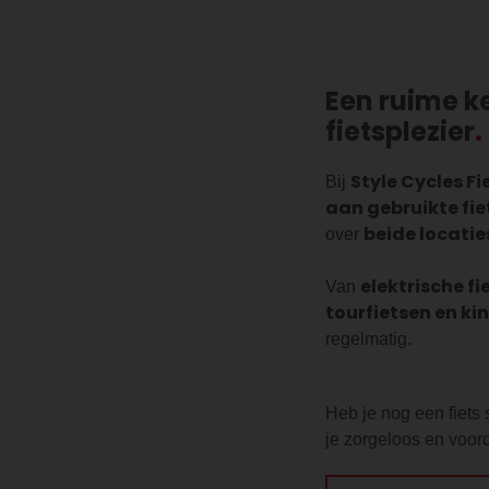
Een ruime k
fietsplezier
Style Cycles Fi
Bij
aan gebruikte fi
beide locatie
over
elektrische fi
Van
tourfietsen en ki
regelmatig.
Heb je nog een fiets
je zorgeloos en voorde