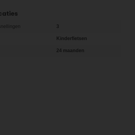
caties
snellingen
3
Kinderfietsen
24 maanden