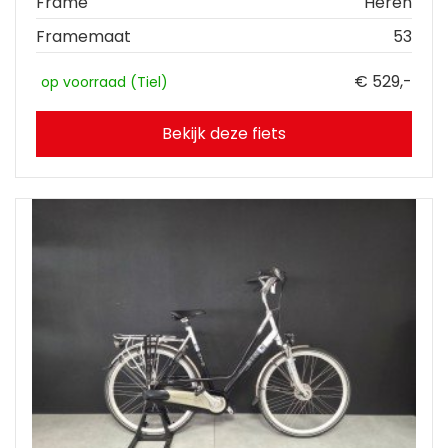
Frame
Heren
Framemaat
53
€ 529,-
op voorraad (Tiel)
Bekijk deze fiets