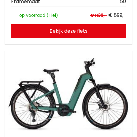
Framemaat
50
€ 899,-
op voorraad (Tiel)
€ 1139,-
Bekijk deze fiets