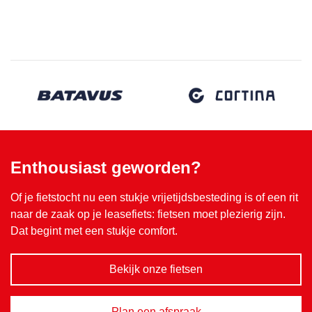
Enthousiast geworden?
Of je fietstocht nu een stukje vrijetijdsbesteding is of een rit
naar de zaak op je leasefiets: fietsen moet plezierig zijn.
Dat begint met een stukje comfort.
Bekijk onze fietsen
Plan een afspraak