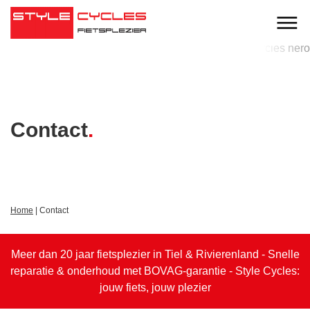
Contact
Home
|
Contact
Meer dan 20 jaar fietsplezier in Tiel & Rivierenland - Snelle
reparatie & onderhoud met BOVAG-garantie - Style Cycles:
jouw fiets, jouw plezier