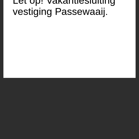
Let op! Vakantiesluiting
vestiging Passewaaij.
Richard de Groot
Adviseur & eerste fietstechnicus