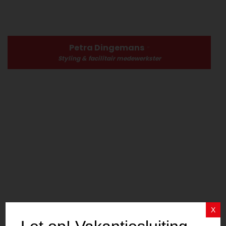
Petra Dingemans
Styling & facilitair medewerkster
X