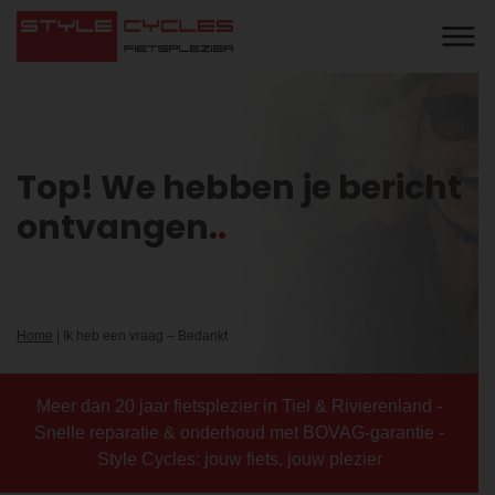
Top! We hebben je bericht
ontvangen.
Home
|
Ik heb een vraag – Bedankt
Meer dan 20 jaar fietsplezier in Tiel & Rivierenland -
Snelle reparatie & onderhoud met BOVAG-garantie -
Style Cycles: jouw fiets, jouw plezier