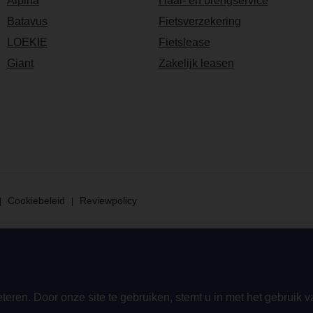
Alpina
Haal- en brengservice
Batavus
Fietsverzekering
LOEKIE
Fietslease
Giant
Zakelijk leasen
Cookiebeleid
Reviewpolicy