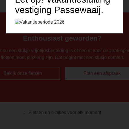
vestiging Passewaaij.
Enthousiast geworden?
ht nu een stukje vrijetijdsbesteding is of een rit naar de zaak op j
fietsen moet plezierig zijn. Dat begint met een stukje comfort.
Bekijk onze fietsen
Plan een afspraak
Fietsen en e-bikes voor elk moment