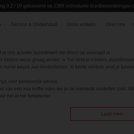
ng 9.2 / 10 gebaseerd op 2389 individuele klantbeoordelingen
n
Service & Onderhoud
Onze winkels
Over ons
 je ons actuele assortiment dat direct op voorraad is.
s helpen we je graag verder: in Tiel vind je e-bikes, stadsfiets
 ruime keuze aan kinderfietsen. In beide winkels vind je bovend
ngs voor persoonlijk advies.
t van een kop koffie laten we je de nieuwste modellen zien. Wil
aar het echte fietsplezier.
Laad meer