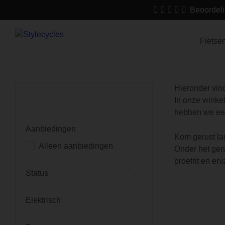
Beoordeli
Fietse
Hieronder vind
In onze winkel
hebben we een
Aanbiedingen
Kom gerust la
Alleen aanbiedingen
Onder het geno
proefrit en erv
Status
Elektrisch