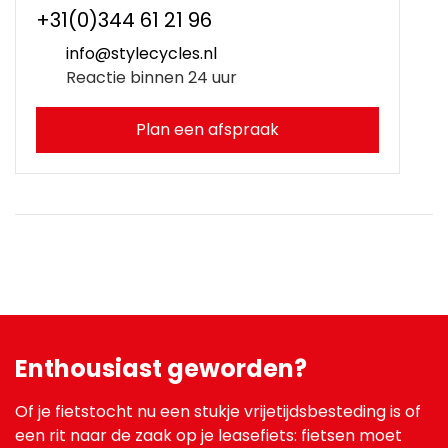
+31(0)344 61 21 96
info@stylecycles.nl
Reactie binnen 24 uur
Plan een afspraak
Enthousiast geworden?
Of je fietstocht nu een stukje vrijetijdsbesteding is of
een rit naar de zaak op je leasefiets: fietsen moet